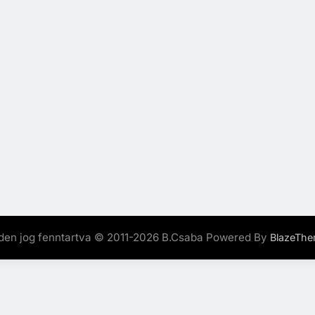
den jog fenntartva © 2011-2026 B.Csaba Powered By
BlazeTh