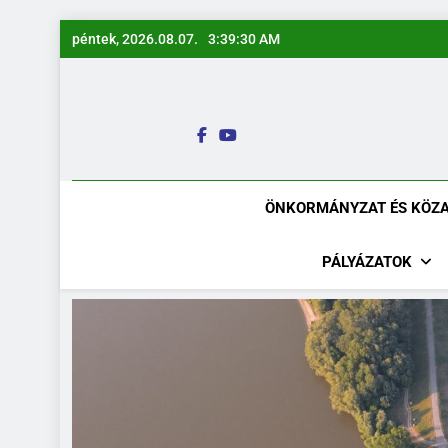
Ugrás
péntek, 2026.08.07.
3:39:31 AM
a
tartalomra
ÖNKORMÁNYZAT ÉS KÖZ
PÁLYÁZATOK