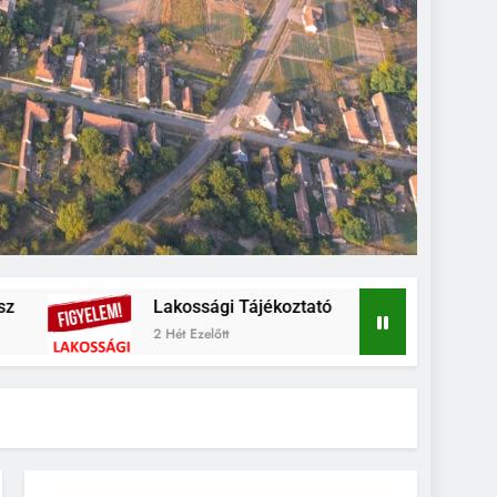
Lakossági Tájékoztató
Falunap fotó
2 Hét Ezelőtt
3 Hét Ezelőtt