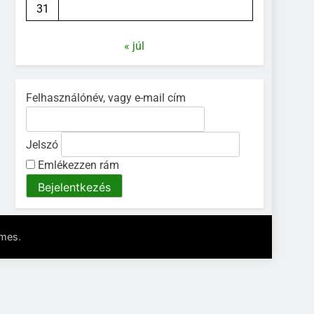
31
« júl
Felhasználónév, vagy e-mail cím
Jelszó
Emlékezzen rám
.
emes