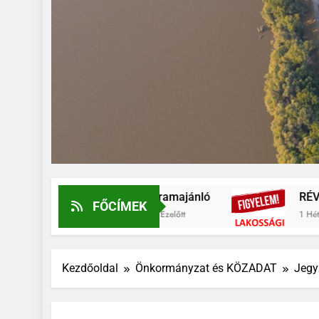
Programajánló
RÉVKÖZLEKE
FŐCÍMEK
6 Nap Ezelőtt
1 Hét Ezelőtt
Kezdőoldal
Önkormányzat és KÖZADAT
Jegy