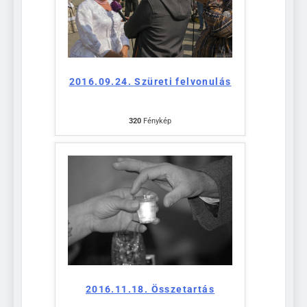
2016.09.24. Szüreti felvonulás
320
Fénykép
2016.11.18. Összetartás