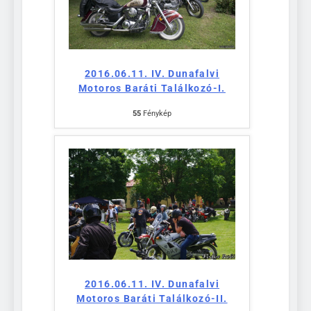
2016.06.11. IV. Dunafalvi
Motoros Baráti Találkozó-I.
55
Fénykép
2016.06.11. IV. Dunafalvi
Motoros Baráti Találkozó-II.