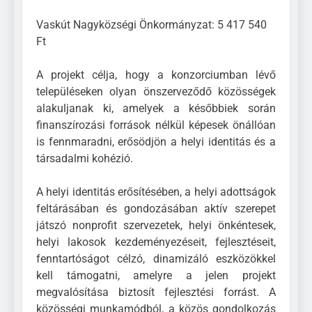
Vaskút Nagyközségi Önkormányzat: 5 417 540
Ft
A projekt célja, hogy a konzorciumban lévő
településeken olyan önszerveződő közösségek
alakuljanak ki, amelyek a későbbiek során
finanszírozási források nélkül képesek önállóan
is fennmaradni, erősödjön a helyi identitás és a
társadalmi kohézió.
A helyi identitás erősítésében, a helyi adottságok
feltárásában és gondozásában aktív szerepet
játszó nonprofit szervezetek, helyi önkéntesek,
helyi lakosok kezdeményezéseit, fejlesztéseit,
fenntartóságot célzó, dinamizáló eszközökkel
kell támogatni, amelyre a jelen projekt
megvalósítása biztosít fejlesztési forrást. A
közösségi munkamódból, a közös gondolkozás