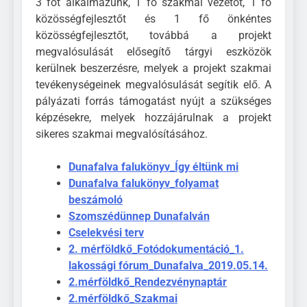
3 főt alkalmazunk, 1 fő szakmai vezetőt, 1 fő
közösségfejlesztőt és 1 fő önkéntes
közösségfejlesztőt, továbbá a projekt
megvalósulását elősegítő tárgyi eszközök
kerülnek beszerzésre, melyek a projekt szakmai
tevékenységeinek megvalósulását segítik elő. A
pályázati forrás támogatást nyújt a szükséges
képzésekre, melyek hozzájárulnak a projekt
sikeres szakmai megvalósításához.
Dunafalva falukönyv_Így éltünk mi
Dunafalva falukönyv_folyamat
beszámoló
Szomszédünnep Dunafalván
Cselekvési terv
2. mérföldkő_Fotódokumentáció_1.
lakossági fórum_Dunafalva_2019.05.14.
2.mérföldkő_Rendezvénynaptár
2.mérföldkő_Szakmai