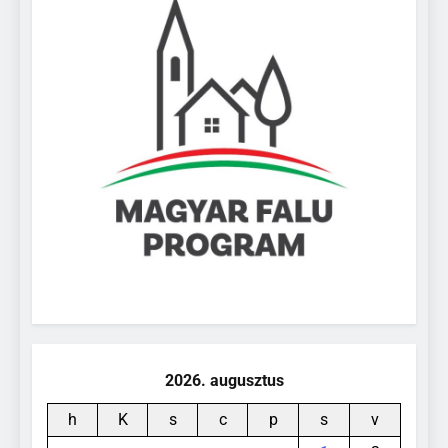
2026. augusztus
h
K
s
c
p
s
v