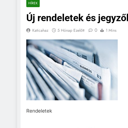
HÍREK
Új rendeletek és jegyz
0
Katicahaz
5 Hónap Ezelőtt
1 Mins
Rendeletek