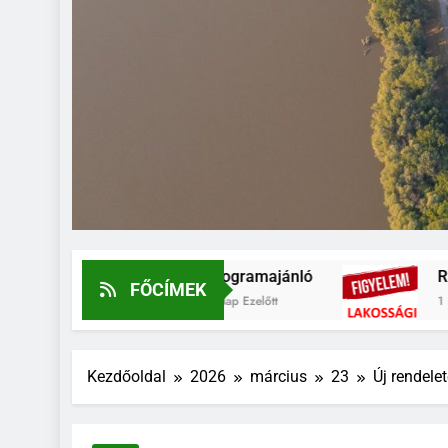
Programajánló
RÉVKÖZLEKE
FŐCÍMEK
5 Nap Ezelőtt
1 Hét Ezelőtt
Kezdőoldal
2026
március
23
Új rendele