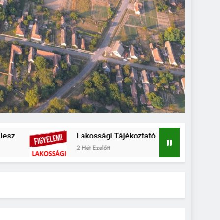
Lakossági Tájékoztató
Falunap fotó
2 Hét Ezelőtt
3 Hét Ezelőtt