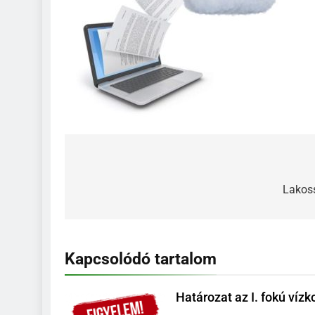
Bejegyzés
navigáció
Lakos
Kapcsolódó tartalom
Határozat az I. fokú vízk