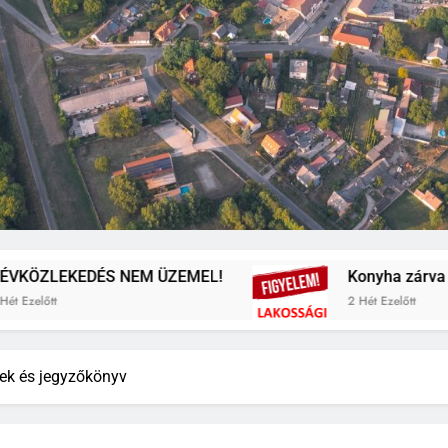
DÉS NEM ÜZEMEL!
Konyha zárva lesz
2 Hét Ezelőtt
tek és jegyzőkönyv