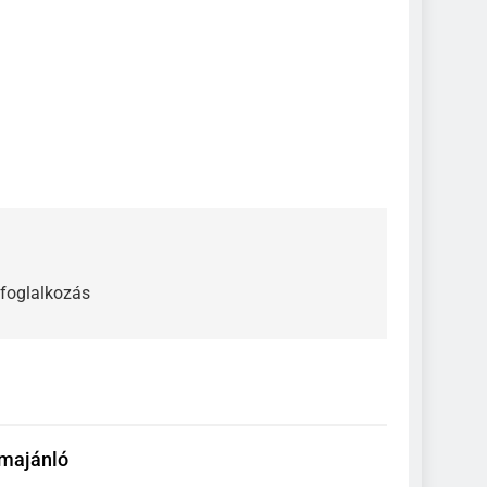
foglalkozás
majánló