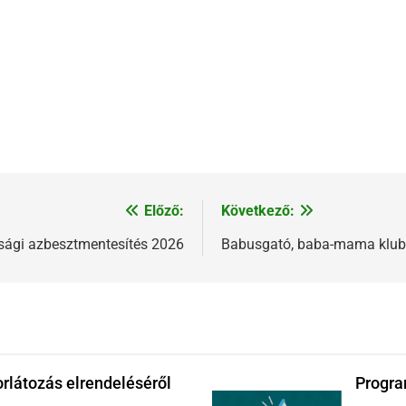
Előző:
Következő:
sági azbesztmentesítés 2026
Babusgató, baba-mama klub
orlátozás elrendeléséről
Progra