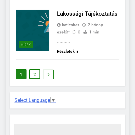
Lakossági Tájékoztatás
katicahaz
2 hónap
ezelőtt
0
1 min
……….
HÍREK
Részletek
1
2
Select Language
▼