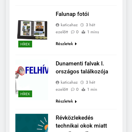
Falunap fotói
katicahaz
3 hét
ezelőtt
0
1 mins
Részletek
HÍREK
Dunamenti falvak I.
országos találkozója
katicahaz
3 hét
ezelőtt
0
1 min
HÍREK
Részletek
Révközlekedés
technikai okok miatt