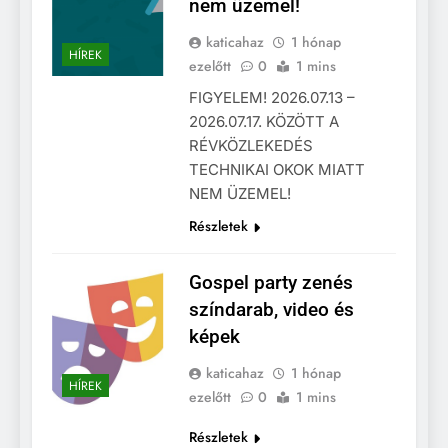
nem üzemel!
katicahaz
1 hónap
HÍREK
ezelőtt
0
1 mins
FIGYELEM! 2026.07.13 –
2026.07.17. KÖZÖTT A
RÉVKÖZLEKEDÉS
TECHNIKAI OKOK MIATT
NEM ÜZEMEL!
Részletek
Gospel party zenés
színdarab, video és
képek
katicahaz
1 hónap
HÍREK
ezelőtt
0
1 mins
Részletek