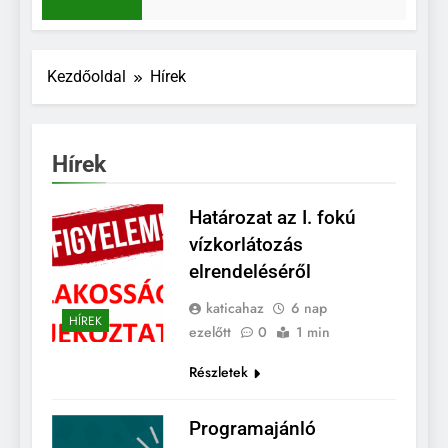
6 Nap Ezelőtt
Kezdőoldal
Hírek
Hírek
Határozat az I. fokú
vízkorlátozás
elrendeléséről
katicahaz
6 nap
HÍREK
ezelőtt
0
1 min
Részletek
Programajánló