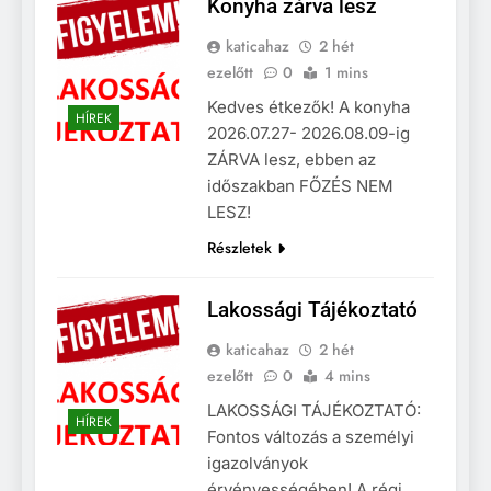
Konyha zárva lesz
katicahaz
2 hét
ezelőtt
0
1 mins
Kedves étkezők! A konyha
HÍREK
2026.07.27- 2026.08.09-ig
ZÁRVA lesz, ebben az
időszakban FŐZÉS NEM
LESZ!
Részletek
Lakossági Tájékoztató
katicahaz
2 hét
ezelőtt
0
4 mins
LAKOSSÁGI TÁJÉKOZTATÓ:
HÍREK
Fontos változás a személyi
igazolványok
érvényességében! A régi,